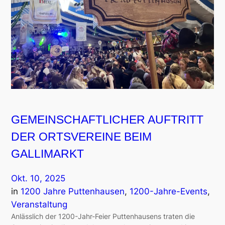
GEMEINSCHAFTLICHER AUFTRITT
DER ORTSVEREINE BEIM
GALLIMARKT
Okt. 10, 2025
in
1200 Jahre Puttenhausen
, 
1200-Jahre-Events
, 
Veranstaltung
Anlässlich der 1200-Jahr-Feier Puttenhausens traten die